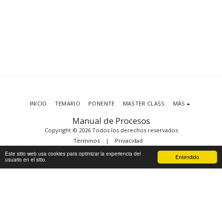
INICIO
TEMARIO
PONENTE
MASTER CLASS
MÁS
Manual de Procesos
Copyright © 2026 Todos los derechos reservados
Términos
|
Privacidad
Este sitio web usa cookies para optimizar la experiencia del
Entendido
usuario en el sitio.
SUSCRIBIRSE