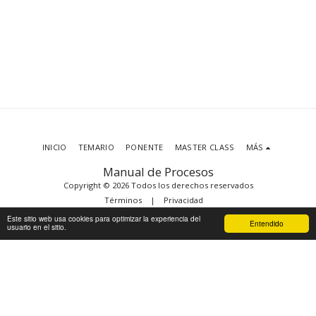
INICIO
TEMARIO
PONENTE
MASTER CLASS
MÁS
Manual de Procesos
Copyright © 2026 Todos los derechos reservados
Términos
|
Privacidad
Este sitio web usa cookies para optimizar la experiencia del
Entendido
usuario en el sitio.
SUSCRIBIRSE